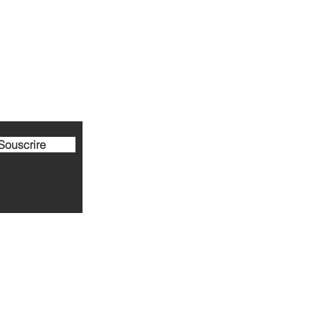
iers au courant de nos
ives.
Souscrire
ise@gmail.com
l : 06 15 28 15 15
e France - 77300