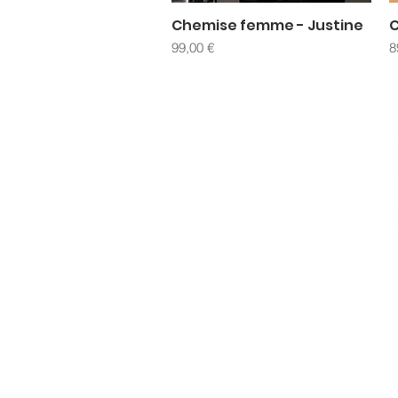
Chemise femme - Justine
C
Aperçu rapide
Prix
P
99,00 €
8
À propos
Contact
FAQ
Boutique