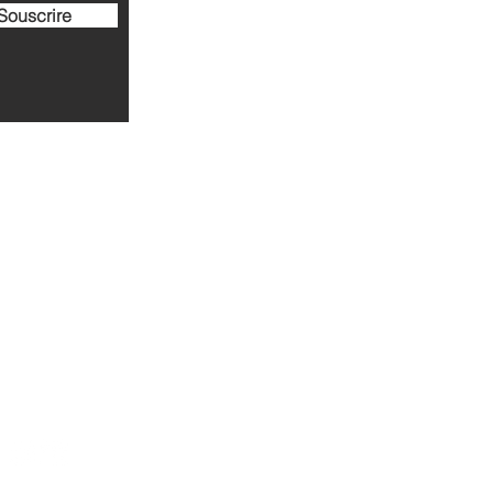
Souscrire
ise@gmail.com
l : 06 15 28 15 15
e France - 77300
Fontainebleau