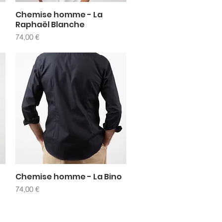
Chemise homme - La
Aperçu rapide
Raphaël Blanche
Prix
74,00 €
Chemise homme - La Bino
Aperçu rapide
Prix
74,00 €