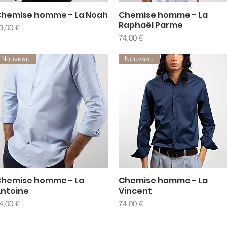
hemise homme - La Noah
Chemise homme - La
Aperçu rapide
Aperçu rapide
Raphaël Parme
rix
9,00 €
Prix
74,00 €
Nouveau
Nouveau
hemise homme - La
Chemise homme - La
Aperçu rapide
Aperçu rapide
ntoine
Vincent
rix
Prix
4,00 €
74,00 €