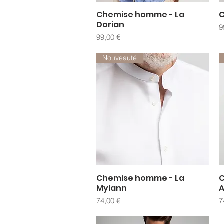
Chemise homme - La
C
Aperçu rapide
Dorian
P
9
Prix
99,00 €
Nouveauté
Chemise homme - La
C
Aperçu rapide
Mylann
A
Prix
P
74,00 €
7