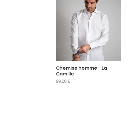
Chemise homme - La
Aperçu rapide
Camille
Prix
99,00 €