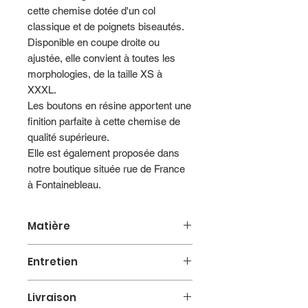
cette chemise dotée d'un col
classique et de poignets biseautés.
Disponible en coupe droite ou
ajustée, elle convient à toutes les
morphologies, de la taille XS à
XXXL.
Les boutons en résine apportent une
finition parfaite à cette chemise de
qualité supérieure.
Elle est également proposée dans
notre boutique située rue de France
à Fontainebleau.
Matière
100% coton
Entretien
Lavage en machine à 30°
Livraison
Essorage 800 tours max