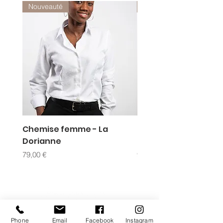
Nouveauté
Nouveauté
Chemise femme - La
Chemise homme - L
Dorianne
Dorian
Prix
Prix
79,00 €
99,00 €
Phone
Email
Facebook
Instagram